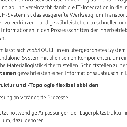
g ab und vereinfacht damit die IT-Integration in die i
H-System ist das ausgereifte Werkzeug, um Transpor
n zu verkürzen – und gewährleistet einen schnellen un
le Informationen in den Prozessschritten der innerbetrie
en.
m lässt sich
mobi
TOUCH in ein übergeordnetes System 
Standalone-System mit allen seinen Komponenten, um ei
che Materiallogistik sicherzustellen. Schnittstellen zu 
stemen
gewährleisten einen Informationsaustausch in E
ruktur und -Topologie flexibel abbilden
ssung an veränderte Prozesse
tzt notwendige Anpassungen der Lagerplatzstruktur im
ll um, dazu gehören