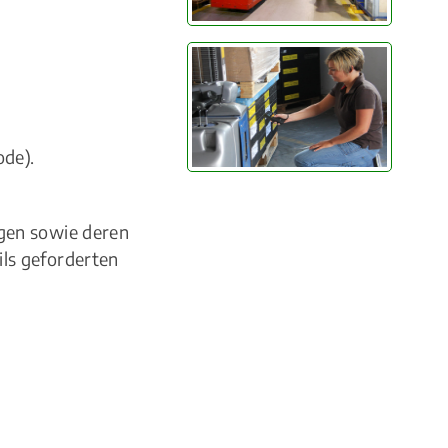
ode).
gen sowie deren
ls geforderten