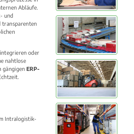
nternen Abläufe.
t- und
d transparenten
blichen
integrieren oder
ne nahtlose
den gängigen
ERP-
chtzeit.
 Intralogistik-