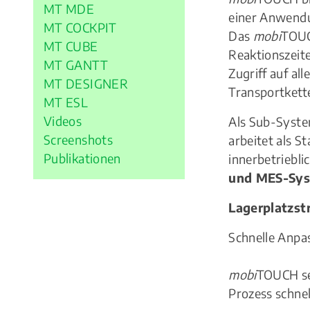
MT MDE
einer Anwendun
MT COCKPIT
Das
mobi
TOUC
MT CUBE
Reaktionszeite
MT GANTT
Zugriff auf al
MT DESIGNER
Transportkett
MT ESL
Videos
Als Sub-Syste
Screenshots
arbeitet als 
Publikationen
innerbetriebli
und MES-Sy
Lagerplatzst
Schnelle Anpa
mobi
TOUCH se
Prozess schne