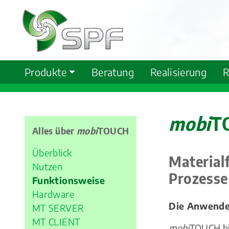
Produkte
Beratung
Realisierung
R
mobi
T
Alles über
mobi
TOUCH
Überblick
Materialf
Nutzen
Prozesse
Funktionsweise
Hardware
Die Anwender
MT SERVER
MT CLIENT
mobi
TOUCH bil