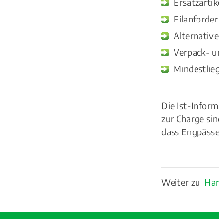
Ersatzartik
Eilanforde
Alternativ
Verpack- u
Mindestlie
Die Ist-Infor
zur Charge si
dass Engpässe
Weiter zu
Har